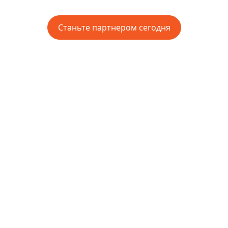
панели управления.
Станьте партнером сегодня
affiliate.sticpay.com
Commission Report
$