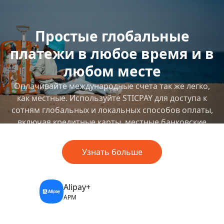
Простые глобальные
платежи в любое время и в
любом месте
Оплачивайте международные счета так же легко,
как местные. Используйте STICPAY для доступа к
сотням глобальных и локальных способов оплаты,
включая кредитные карты, местные банковские
переводы и альтернативные методы оплаты (APM).
Узнать больше
Alipay+
APM