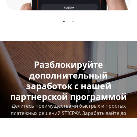
Разблокируйте
дополнительный
заработок с нашей
партнерской программой
Делитесь преимуществами быстрых и простых
платежных решений STICPAY. Зарабатывайте до
20% комиссии на основе активности ваших
рефералов. Отслеживайте свои результаты и
доходы без усилий с помощью нашей интуитивной