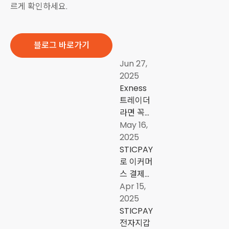
르게 확인하세요.
블로그 바로가기
Jun 27,
2025
Exness
트레이더
라면 꼭
알아야 할
May 16,
입출금 솔
2025
루션,
STICPAY
STICPAY
로 이커머
스 결제를
효율적으
Apr 15,
로 관리하
2025
는 법
STICPAY
전자지갑